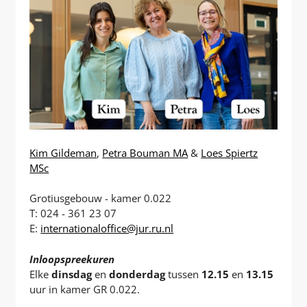
Kim Gildeman
,
Petra Bouman MA
&
Loes Spiertz
MSc
Grotiusgebouw - kamer 0.022
T: 024 - 361 23 07
E:
internationaloffice@jur.ru.nl
Inloopspreekuren
Elke
dinsdag
en
donderdag
tussen
12.15
en
13.15
uur in kamer GR 0.022.