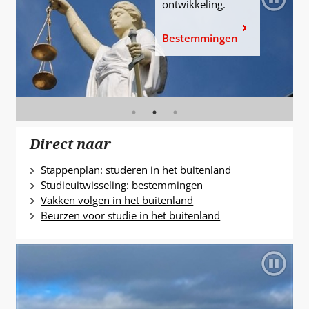
ontwikkeling.
L
het
A
Bestemmingen
buitenland
P
T
Direct naar
Stappenplan: studeren in het buitenland
Studieuitwisseling: bestemmingen
Vakken volgen in het buitenland
Beurzen voor studie in het buitenland