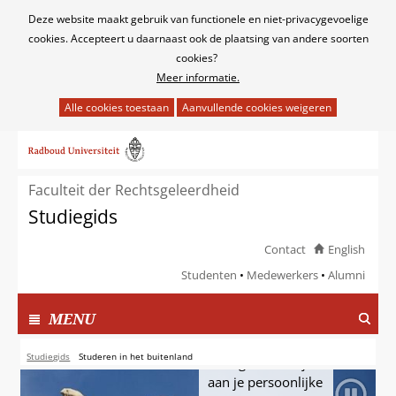
Cookies
Deze website maakt gebruik van functionele en niet-privacygevoelige
toestaan?
cookies. Accepteert u daarnaast ook de plaatsing van andere soorten
cookies?
Meer informatie.
Hier
kan
Ga
het
naar
gebruik
de
van
Faculteit der Rechtsgeleerdheid
inhoud
cookies
Unieke
Studiegids
op
ervaring
deze
Contact
English
website
Studeren in het
Studenten
Medewerkers
Alumni
worden
buitenland is een
toegestaan
unieke en
TOON
I
MENU
of
verrijkende
N
Studeren
geweigerd.
ervaring en draagt
G
Studiegids
Studeren in het buitenland
in hoge mate bij
E
in
aan je persoonlijke
K