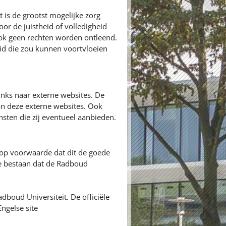
 is de grootst mogelijke zorg
or de juistheid of volledigheid
ok geen rechten worden ontleend.
id die zou kunnen voortvloeien
inks naar externe websites. De
an deze externe websites. Ook
nsten die zij eventueel aanbieden.
 op voorwaarde dat dit de goede
ie bestaan dat de Radboud
adboud Universiteit. De officiële
ngelse site