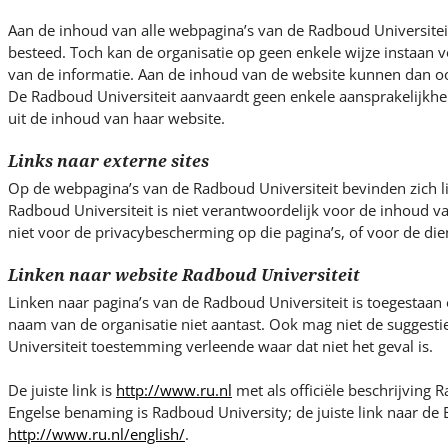
s
i
Aan de inhoud van alle webpagina’s van de Radboud Universiteit
t
besteed. Toch kan de organisatie op geen enkele wijze instaan vo
e
van de informatie. Aan de inhoud van de website kunnen dan o
De Radboud Universiteit aanvaardt geen enkele aansprakelijkhe
.
uit de inhoud van haar website.
.
.
Links naar externe sites
Op de webpagina’s van de Radboud Universiteit bevinden zich l
Radboud Universiteit is niet verantwoordelijk voor de inhoud v
niet voor de privacybescherming op die pagina’s, of voor de die
Linken naar website Radboud Universiteit
Linken naar pagina’s van de Radboud Universiteit is toegestaan
naam van de organisatie niet aantast. Ook mag niet de suggest
Universiteit toestemming verleende waar dat niet het geval is.
De juiste link is
http://www.ru.nl
met als officiële beschrijving R
Engelse benaming is Radboud University; de juiste link naar de E
http://www.ru.nl/english/
.