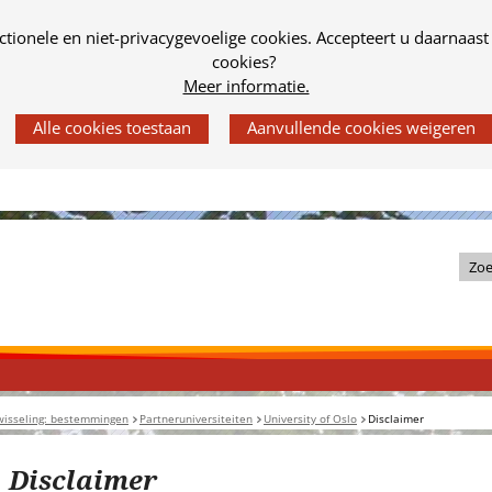
tionele en niet-privacygevoelige cookies. Accepteert u daarnaast
cookies?
Meer informatie.
Z
o
e
k
i
n
wisseling: bestemmingen
Partneruniversiteiten
University of Oslo
Disclaimer
d
e
Disclaimer