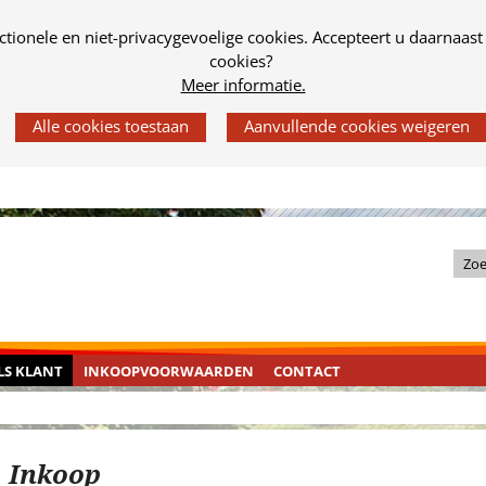
tionele en niet-privacygevoelige cookies. Accepteert u daarnaast
cookies?
Meer informatie.
Z
o
e
k
KLAPT
CONTACT
INGEKLAPT
LS KLANT
INKOOPVOORWAARDEN
CONTACT
i
n
NT
d
e
Inkoop