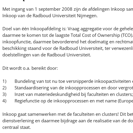
s
i
Met ingang van 1 september 2008 zijn de afdelingen Inkoop sa
t
Inkoop van de Radboud Universiteit Nijmegen.
e
Doel van één Inkoopafdeling is: Vraag aggregatie voor de gehel
.
daarmee te komen tot de laagste Total Cost of Ownership (TCO).
.
inkoopfunctie, daarmee bevorderend het doelmatig en rechtmati
.
beschikking staand voor de Radboud Universiteit, ter verwezenli
doelstellingen van de Radboud Universiteit.
Dit wordt o.a. bereikt door:
1) Bundeling van tot nu toe versnipperde inkoopactiviteiten e
2) Standaardisering van de inkoopprocessen en door vergroti
3) Inzet van materiedeskundigheid bij faculteiten en clusters;
4) Regiefunctie op de inkoopprocessen en met name (Europe
Inkoop gaat samenwerken met de faculteiten en clusters! Dit bet
dienstverlening en daarmee bijdrage aan de realisatie van de d
centraal staat.