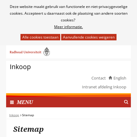
Cookies
Deze website maakt gebruik van functionele en niet-privacygevoelige
toestaan?
cookies. Accepteert u daarnaast ook de plaatsing van andere soorten
cookies?
Meer informatie.
Hier
kan
Ga
het
naar
gebruik
de
van
Inkoop
inhoud
cookies
op
Contact
English
deze
Intranet afdeling Inkoop
website
worden
TOON
I
MENU
toegestaan
N
of
G
Inkoop
Sitemap
geweigerd.
E
Sitemap
K
L