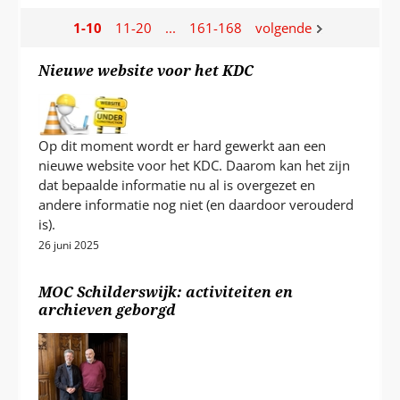
P
T
resultaten
resultaten
resultaten
resultaten
1-10
11-20
...
161-168
volgende
Nieuwe website voor het KDC
Op dit moment wordt er hard gewerkt aan een
nieuwe website voor het KDC. Daarom kan het zijn
dat bepaalde informatie nu al is overgezet en
andere informatie nog niet (en daardoor verouderd
is).
26 juni 2025
MOC Schilderswijk: activiteiten en
archieven geborgd