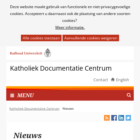
Cookies
Deze website maakt gebruik van functionele en niet-privacygevoelige
toestaan?
cookies. Accepteert u daarnaast ook de plaatsing van andere soorten
cookies?
Meer informatie.
Hier
kan
Ga
het
naar
gebruik
de
van
Katholiek Documentatie Centrum
inhoud
cookies
op
Contact
English
deze
TOON
website
I
MENU
worden
N
toegestaan
G
Katholiek Documentatie Centrum
Nieuws
of
E
geweigerd.
K
L
Nieuws
A