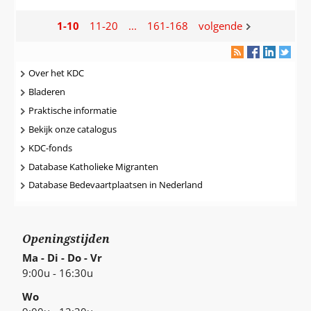
resultaten
resultaten
resultaten
resultaten
1-10
11-20
...
161-168
volgende
Navigatie
Over het KDC
Bladeren
Praktische informatie
Bekijk onze catalogus
KDC-fonds
Database Katholieke Migranten
Database Bedevaartplaatsen in Nederland
Openingstijden
Ma - Di - Do - Vr
9:00u - 16:30u
Wo