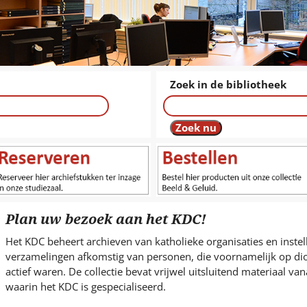
s
i
t
e
.
.
Zoek in de bibliotheek
.
Plan uw bezoek aan het KDC!
Het KDC beheert archieven van katholieke organisaties en inste
verzamelingen afkomstig van personen, die voornamelijk op dio
actief waren. De collectie bevat vrijwel uitsluitend materiaal v
waarin het KDC is gespecialiseerd.