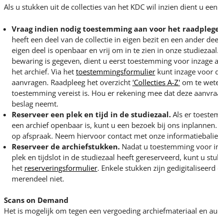
Als u stukken uit de collecties van het KDC wil inzien dient u ee
Vraag indien nodig toestemming aan voor het raadplege
heeft een deel van de collectie in eigen bezit en een ander dee
eigen deel is openbaar en vrij om in te zien in onze studiezaal
bewaring is gegeven, dient u eerst toestemming voor inzage a
het archief. Via het
toestemmingsformulier
kunt inzage voor 
aanvragen. Raadpleeg het overzicht
'Collecties A-Z'
om te wete
toestemming vereist is. Hou er rekening mee dat deze aanvr
beslag neemt.
Reserveer een plek en tijd in de studiezaal.
Als er toeste
een archief openbaar is, kunt u een bezoek bij ons inplannen
op afspraak. Neem hiervoor contact met onze informatiebalie
Reserveer de archiefstukken.
Nadat u toestemming voor in
plek en tijdslot in de studiezaal heeft gereserveerd, kunt u s
het
reserveringsformulier
. Enkele stukken zijn gedigitaliseer
merendeel niet.
Scans on Demand
Het is mogelijk om tegen een vergoeding archiefmateriaal en audi