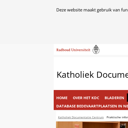
Cookies
Deze website maakt gebruik van func
toestaan?
Hier
kan
het
Ga
gebruik
naar
van
de
cookies
inhoud
op
Katholiek Docum
deze
website
worden
toegestaan
HOME
OVER HET KDC
BLADEREN
of
DATABASE BEDEVAARTPLAATSEN IN N
geweigerd.
Praktische
Katholiek Documentatie Centrum
Praktische info
informatie