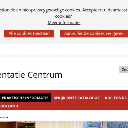
tionele en niet-privacygevoelige cookies. Accepteert u daarnaast
cookies?
Meer informatie.
Z
entatie Centrum
o
e
k
PRAKTISCHE INFORMATIE
BEKIJK ONZE CATALOGUS
KDC-FONDS
i
n
EDERLAND
d
rmatie
e