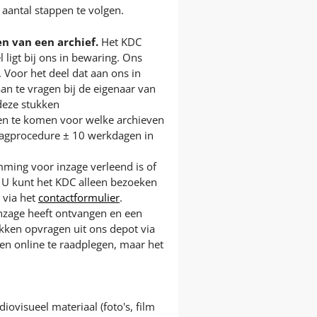
n aantal stappen te volgen.
n van een archief.
Het KDC
l ligt bij ons in bewaring. Ons
. Voor het deel dat aan ons in
an te vragen bij de eigenaar van
deze stukken
n te komen voor welke archieven
aagprocedure ± 10 werkdagen in
mming voor inzage verleend is of
. U kunt het KDC alleen bezoeken
 via het
contactformulier
.
zage heeft ontvangen en een
tukken opvragen uit ons depot via
d en online te raadplegen, maar het
ovisueel materiaal (foto's, film