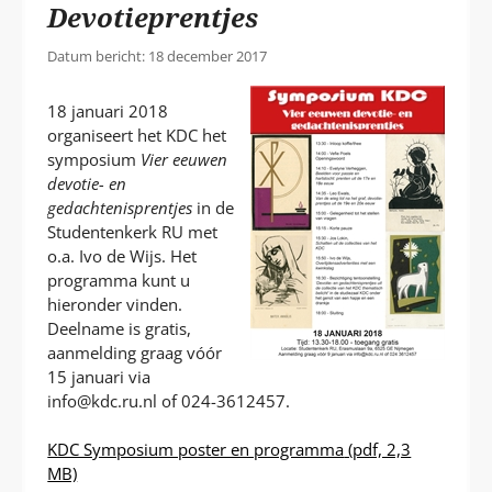
P
Devotieprentjes
T
Datum bericht: 18 december 2017
18 januari 2018
organiseert het KDC het
symposium
Vier eeuwen
devotie- en
gedachtenisprentjes
in de
Studentenkerk RU met
o.a. Ivo de Wijs. Het
programma kunt u
hieronder vinden.
Deelname is gratis,
aanmelding graag vóór
15 januari via
info@kdc.ru.nl of 024-3612457.
KDC Symposium poster en programma
(pdf, 2,3
MB)