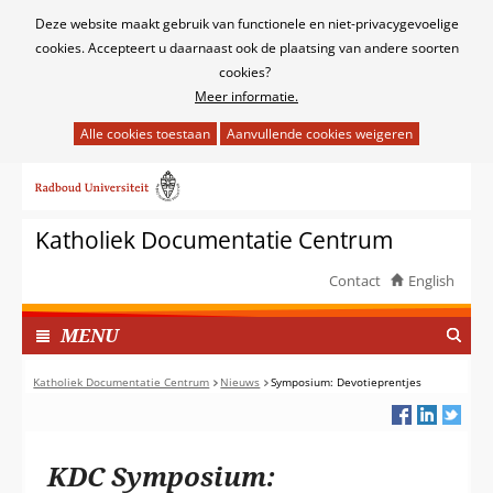
Cookies
Deze website maakt gebruik van functionele en niet-privacygevoelige
toestaan?
cookies. Accepteert u daarnaast ook de plaatsing van andere soorten
cookies?
Meer informatie.
Hier
kan
Ga
het
naar
gebruik
de
van
Katholiek Documentatie Centrum
inhoud
cookies
op
Contact
English
deze
TOON
website
I
MENU
worden
N
toegestaan
G
Katholiek Documentatie Centrum
Nieuws
Symposium: Devotieprentjes
of
E
geweigerd.
K
L
KDC Symposium:
A