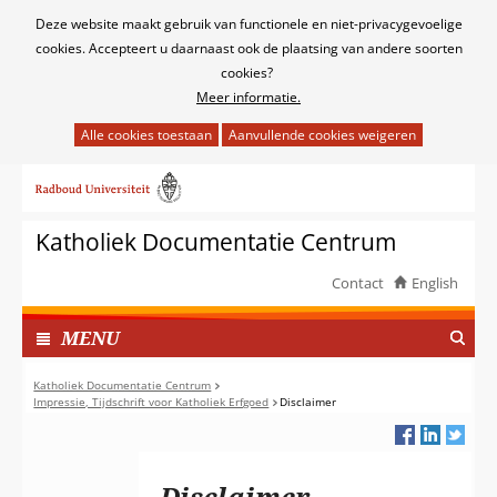
Cookies
Deze website maakt gebruik van functionele en niet-privacygevoelige
toestaan?
cookies. Accepteert u daarnaast ook de plaatsing van andere soorten
cookies?
Meer informatie.
Hier
kan
Ga
het
naar
gebruik
de
van
Katholiek Documentatie Centrum
inhoud
cookies
op
Contact
English
deze
TOON
website
I
MENU
worden
N
toegestaan
G
Katholiek Documentatie Centrum
of
Impressie, Tijdschrift voor Katholiek Erfgoed
Disclaimer
E
geweigerd.
K
L
A
Disclaimer