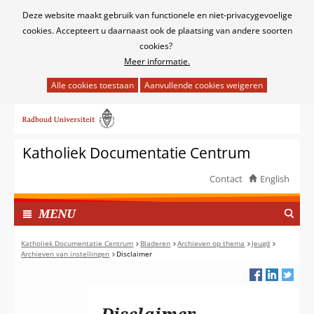
Cookies
Deze website maakt gebruik van functionele en niet-privacygevoelige
toestaan?
cookies. Accepteert u daarnaast ook de plaatsing van andere soorten
cookies?
Meer informatie.
Hier
kan
Ga
het
naar
gebruik
de
van
Katholiek Documentatie Centrum
inhoud
cookies
op
Contact
English
deze
TOON
website
I
MENU
worden
N
toegestaan
G
Katholiek Documentatie Centrum
Bladeren
Archieven op thema
Jeugd
of
Archieven van instellingen
Disclaimer
E
geweigerd.
K
L
A
Disclaimer