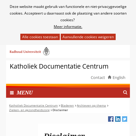
Cookies
Deze website maakt gebruik van functionele en niet-privacygevoelige
toestaan?
cookies. Accepteert u daarnaast ook de plaatsing van andere soorten
cookies?
Meer informatie.
Hier
kan
Ga
het
naar
gebruik
de
van
Katholiek Documentatie Centrum
inhoud
cookies
op
Contact
English
deze
TOON
website
I
MENU
worden
N
toegestaan
G
Katholiek Documentatie Centrum
Bladeren
Archieven op thema
of
Zieken- en gezondheidszorg
Disclaimer
E
geweigerd.
K
L
A
Disclaimer