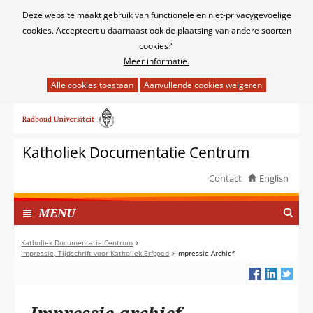
Cookies
Deze website maakt gebruik van functionele en niet-privacygevoelige
toestaan?
cookies. Accepteert u daarnaast ook de plaatsing van andere soorten
cookies?
Meer informatie.
Hier
kan
Ga
het
naar
gebruik
de
van
Katholiek Documentatie Centrum
inhoud
cookies
op
Contact
English
deze
TOON
website
I
MENU
worden
N
toegestaan
G
Katholiek Documentatie Centrum
of
Impressie, Tijdschrift voor Katholiek Erfgoed
Impressie-Archief
E
geweigerd.
K
L
A
Impressie-archief