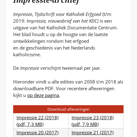
P
T
Impressie
,
Tijdschrift voor Katholiek Erfgoed
(t/m
2019:
Impressie, nieuwsbrief van het KDC)
is een
uitgave van het Katholiek Documentatie Centrum.
Het blad houdt u op de hoogte van de laatste
ontwikkelingen rondom het erfgoed
en de geschiedenis van het Nederlands
katholicisme.
De
Impressie
verschijnt tweemaal per jaar.
Hieronder vindt u alle edities van 2008 t/m 2018 als
downloadbare PDF. Voor recentere afleveringen
kijkt u
op deze pagina
.
Download afleveringen
Impressie 22 (2018)
Impressie 23 (2018)
(pdf, 7,3 MB)
(pdf, 7,9 MB)
Impressie 20 (2017)
Impressie 21 (2017)