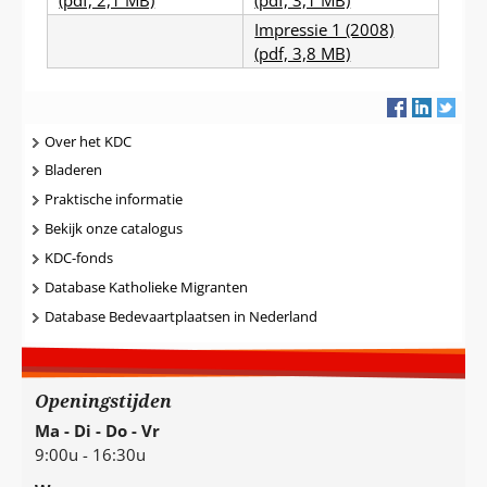
(pdf, 2,1 MB)
(pdf, 3,1 MB)
Impressie 1 (2008)
(pdf, 3,8 MB)
Navigatie
Over het KDC
Bladeren
Praktische informatie
Bekijk onze catalogus
KDC-fonds
Database Katholieke Migranten
Database Bedevaartplaatsen in Nederland
Openingstijden
Ma - Di - Do - Vr
9:00u - 16:30u