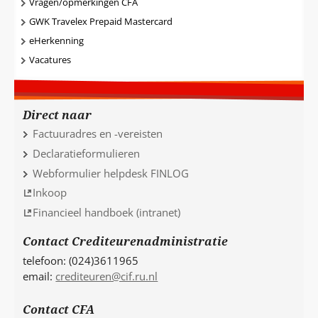
Vragen/opmerkingen CFA
GWK Travelex Prepaid Mastercard
eHerkenning
Vacatures
Direct naar
Factuuradres en -vereisten
Declaratieformulieren
Webformulier helpdesk FINLOG
Inkoop
Financieel handboek (intranet)
Contact Crediteurenadministratie
telefoon: (024)3611965
email:
crediteuren@cif.ru.nl
Contact CFA