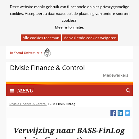
Cookies
Deze website maakt gebruik van functionele en niet-privacygevoelige
toestaan?
cookies. Accepteert u daarnaast ook de plaatsing van andere soorten
cookies?
Meer informatie.
Hier
kan
Ga
het
naar
gebruik
de
van
Divisie Finance & Control
inhoud
cookies
Medewerkers
op
deze
TOON
I
MENU
website
N
worden
G
Divisie Finance & Control
CFA
BASS-FinLog
toegestaan
E
of
K
geweigerd.
L
Verwijzing naar BASS-FinLog
A
P