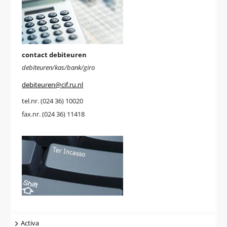
contact debiteuren
debiteuren/kas/bank/giro
debiteuren@cif.ru.nl
tel.nr. (024 36) 10020
fax.nr. (024 36) 11418
Navigatie
Activa