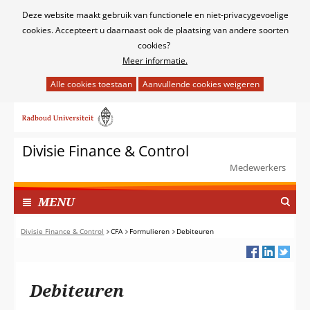
Cookies
Deze website maakt gebruik van functionele en niet-privacygevoelige
toestaan?
cookies. Accepteert u daarnaast ook de plaatsing van andere soorten
cookies?
Meer informatie.
Hier
kan
Ga
het
naar
gebruik
de
van
Divisie Finance & Control
inhoud
cookies
Medewerkers
op
deze
TOON
I
MENU
website
N
worden
G
Divisie Finance & Control
CFA
Formulieren
Debiteuren
toegestaan
E
of
K
geweigerd.
L
Debiteuren
A
P