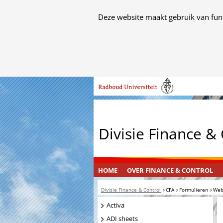
Cookies
Deze website maakt gebruik van func
toestaan?
Hier
kan
het
Ga
gebruik
naar
van
de
cookies
inhoud
op
Divisie Finance &
deze
website
worden
toegestaan
OVER
INGEKLAPT
HOME
OVER FINANCE & CONTROL
of
FINANCE
geweigerd.
Divisie Finance & Control
CFA
Formulieren
Web
&
CONTROL
Navigatie
Activa
ADI sheets