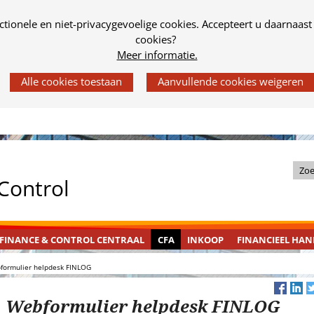
tionele en niet-privacygevoelige cookies. Accepteert u daarnaast
cookies?
Meer informatie.
Z
 Control
o
e
k
FINANCE
INGEKLAPT
CFA
INGEKLAPT
FINANCIEEL
INGEKLAPT
FINANCE & CONTROL CENTRAAL
CFA
INKOOP
FINANCIEEL HA
i
&
HANDBOEK
n
formulier helpdesk FINLOG
CONTROL
d
CENTRAAL
e
Webformulier helpdesk FINLOG