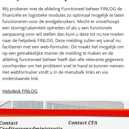
s
i
Wij proberen met de afdeling Functioneel beheer FINLOG de
t
financiële en logistieke modules zo optimaal mogelijk te laten
e
functioneren voor de eindgebruikers. Mocht er onverhoopt
een storing/calamiteit optreden of als u een functionele
.
aanpassing voor wil stellen dan kunt u deze tot nu toe mailen
.
naar de helpdesk FINLOG. Deze melding zullen wij vanaf nu
.
faciliteren met een web-formulier. Dit maakt het mogelijk om
op een gemakkelijke manier de melding te maken en de
afdeling functioneel beheer heeft dan alle relevante gegevens
voorhanden om het probleem snel te hand te kunnen nemen.
Het webformulier vindt u in de menubalk links en via
onderstaande link.
Helpdesk FINLOG
Contact CFA
Contact
Crediteurenadministratie