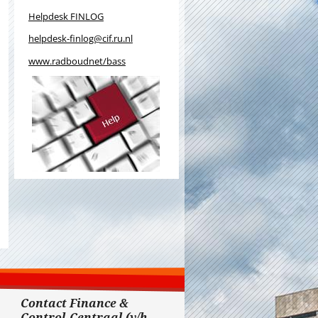
Helpdesk FINLOG
helpdesk-finlog@cif.ru.nl
www.radboudnet/bass
Contact Finance &
Control-Centraal (v/h