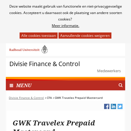
Cookies
Deze website maakt gebruik van functionele en niet-privacygevoelige
toestaan?
cookies. Accepteert u daarnaast ook de plaatsing van andere soorten
cookies?
Meer informatie.
Hier
kan
Ga
het
naar
gebruik
de
van
Divisie Finance & Control
inhoud
cookies
Medewerkers
op
deze
TOON
I
MENU
website
N
worden
G
Divisie Finance & Control
CFA
GWK Travelex Prepaid Mastercard
toegestaan
E
of
K
geweigerd.
L
GWK Travelex Prepaid
A
P