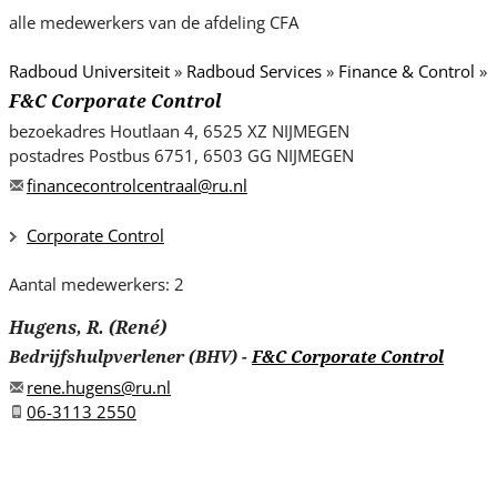
s
alle medewerkers van de afdeling CFA
i
t
Radboud Universiteit
»
Radboud Services
»
Finance & Control
»
e
F&C Corporate Control
.
bezoekadres
Houtlaan 4, 6525 XZ NIJMEGEN
.
postadres
Postbus 6751, 6503 GG NIJMEGEN
.
financecontrolcentraal@ru.nl
Corporate Control
Aantal medewerkers: 2
Hugens, R. (René)
Bedrijfshulpverlener (BHV)
-
F&C Corporate Control
rene.hugens@ru.nl
06-3113 2550