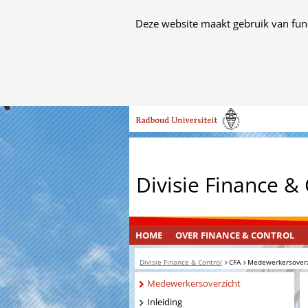
Cookies
Deze website maakt gebruik van func
toestaan?
Hier
kan
het
Ga
gebruik
naar
van
de
cookies
inhoud
op
Divisie Finance &
deze
website
worden
toegestaan
OVER
INGEKLAPT
HOME
OVER FINANCE & CONTROL
of
FINANCE
geweigerd.
Divisie Finance & Control
CFA
Medewerkersoverz
&
CONTROL
Navigatie
Medewerkersoverzicht
Inleiding