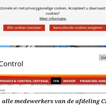
tionele en niet-privacygevoelige cookies. Accepteert u daarnaast
cookies?
Meer informatie.
Z
 Control
o
e
k
FINANCE
INGEKLAPT
CFA
INGEKLAPT
FINANCIEEL
INGEKLAPT
FINANCE & CONTROL CENTRAAL
CFA
INKOOP
FINANCIEEL HA
i
&
HANDBOEK
n
icht
CONTROL
d
CENTRAAL
alle medewerkers van de afdeling 
e