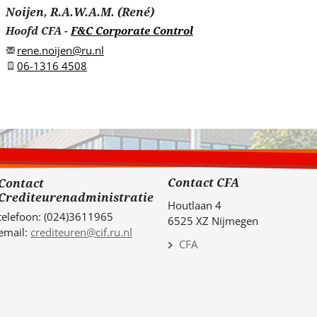
Noijen, R.A.W.A.M. (René)
Hoofd CFA
-
F&C Corporate Control
rene.noijen@ru.nl
06-1316 4508
Contact CFA
Contact
Crediteurenadministratie
Houtlaan 4
telefoon: (024)3611965
6525 XZ Nijmegen
email:
crediteuren@cif.ru.nl
CFA