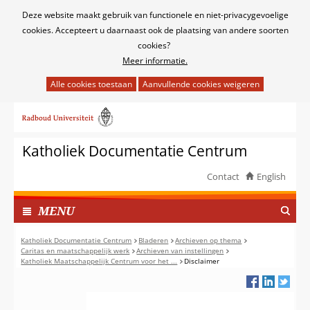
Cookies
Deze website maakt gebruik van functionele en niet-privacygevoelige
toestaan?
cookies. Accepteert u daarnaast ook de plaatsing van andere soorten
cookies?
Meer informatie.
Hier
kan
Ga
het
naar
gebruik
de
van
Katholiek Documentatie Centrum
inhoud
cookies
op
Contact
English
deze
TOON
website
I
MENU
worden
N
toegestaan
G
Katholiek Documentatie Centrum
Bladeren
Archieven op thema
of
Caritas en maatschappelijk werk
Archieven van instellingen
E
Katholiek Maatschappelijk Centrum voor het ...
Disclaimer
geweigerd.
K
L
A