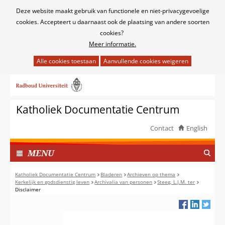
Cookies
Deze website maakt gebruik van functionele en niet-privacygevoelige
toestaan?
cookies. Accepteert u daarnaast ook de plaatsing van andere soorten
cookies?
Meer informatie.
Hier
kan
Ga
het
naar
gebruik
de
van
Katholiek Documentatie Centrum
inhoud
cookies
op
Contact
English
deze
TOON
website
I
MENU
worden
N
toegestaan
G
Katholiek Documentatie Centrum
Bladeren
Archieven op thema
of
Kerkelijk en godsdienstig leven
Archivalia van personen
Steeg, L.J.M. ter
E
Disclaimer
geweigerd.
K
L
A