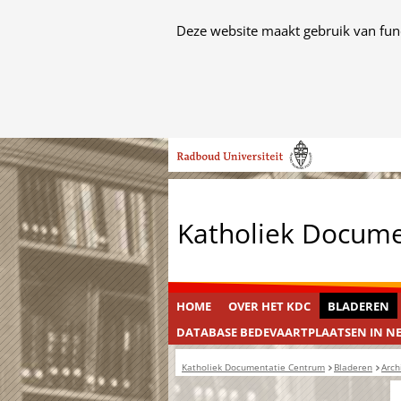
Cookies
Deze website maakt gebruik van func
toestaan?
Hier
kan
het
Ga
gebruik
naar
van
de
cookies
inhoud
op
Katholiek Docum
deze
website
worden
toegestaan
HOME
OVER HET KDC
BLADEREN
of
DATABASE BEDEVAARTPLAATSEN IN N
geweigerd.
Katholiek Documentatie Centrum
Bladeren
Arch