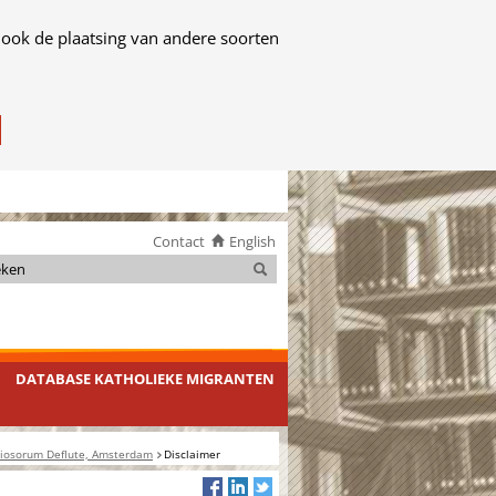
 ook de plaatsing van andere soorten
Contact
English
Zoeken
Zoeken
DATABASE KATHOLIEKE MIGRANTEN
diosorum Deflute, Amsterdam
Disclaimer