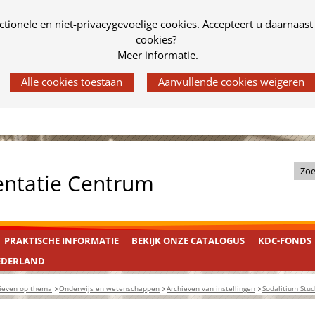
tionele en niet-privacygevoelige cookies. Accepteert u daarnaast
cookies?
Meer informatie.
Z
entatie Centrum
o
e
k
PRAKTISCHE INFORMATIE
BEKIJK ONZE CATALOGUS
KDC-FONDS
i
n
EDERLAND
d
ieven op thema
Onderwijs en wetenschappen
Archieven van instellingen
Sodalitium Stu
e