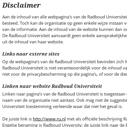
s
Disclaimer
i
t
Aan de inhoud van alle webpagina’s van de Radboud Universiteit
e
besteed. Toch kan de organisatie op geen enkele wijze instaan vo
.
van de informatie. Aan de inhoud van de website kunnen dan o
.
De Radboud Universiteit aanvaardt geen enkele aansprakelijkhe
uit de inhoud van haar website.
.
Links naar externe sites
Op de webpagina’s van de Radboud Universiteit bevinden zich l
Radboud Universiteit is niet verantwoordelijk voor de inhoud v
niet voor de privacybescherming op die pagina’s, of voor de die
Linken naar website Radboud Universiteit
Linken naar pagina’s van de Radboud Universiteit is toegestaan
naam van de organisatie niet aantast. Ook mag niet de suggest
Universiteit toestemming verleende waar dat niet het geval is.
De juiste link is
http://www.ru.nl
met als officiële beschrijving R
Engelse benaming is Radboud University; de juiste link naar de E