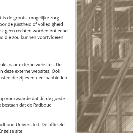
 is de grootst mogelijke zorg
or de juistheid of volledigheid
ok geen rechten worden ontleend.
id die zou kunnen voortvloeien
inks naar externe websites. De
an deze externe websites. Ook
nsten die zij eventueel aanbieden.
 op voorwaarde dat dit de goede
ie bestaan dat de Radboud
adboud Universiteit. De officiële
ngelse site