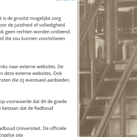
 is de grootst mogelijke zorg
or de juistheid of volledigheid
ok geen rechten worden ontleend.
id die zou kunnen voortvloeien
inks naar externe websites. De
an deze externe websites. Ook
nsten die zij eventueel aanbieden.
 op voorwaarde dat dit de goede
ie bestaan dat de Radboud
adboud Universiteit. De officiële
ngelse site