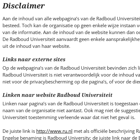
s
Disclaimer
i
t
Aan de inhoud van alle webpagina’s van de Radboud Universiteit
e
besteed. Toch kan de organisatie op geen enkele wijze instaan vo
.
van de informatie. Aan de inhoud van de website kunnen dan o
.
De Radboud Universiteit aanvaardt geen enkele aansprakelijkhe
uit de inhoud van haar website.
.
Links naar externe sites
Op de webpagina’s van de Radboud Universiteit bevinden zich l
Radboud Universiteit is niet verantwoordelijk voor de inhoud v
niet voor de privacybescherming op die pagina’s, of voor de die
Linken naar website Radboud Universiteit
Linken naar pagina’s van de Radboud Universiteit is toegestaan
naam van de organisatie niet aantast. Ook mag niet de suggest
Universiteit toestemming verleende waar dat niet het geval is.
De juiste link is
http://www.ru.nl
met als officiële beschrijving R
Engelse benaming is Radboud University; de juiste link naar de E