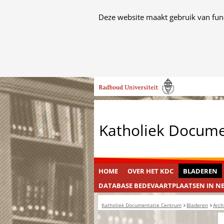
Cookies
Deze website maakt gebruik van func
toestaan?
Hier
kan
het
Ga
gebruik
naar
van
de
cookies
inhoud
op
Katholiek Docum
deze
website
worden
toegestaan
HOME
OVER HET KDC
BLADEREN
of
DATABASE BEDEVAARTPLAATSEN IN N
geweigerd.
Katholiek Documentatie Centrum
Bladeren
Arch