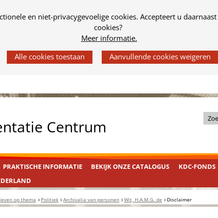
tionele en niet-privacygevoelige cookies. Accepteert u daarnaast
cookies?
Meer informatie.
Z
entatie Centrum
o
e
k
PRAKTISCHE INFORMATIE
BEKIJK ONZE CATALOGUS
KDC-FONDS
i
n
EDERLAND
d
ieven op thema
Politiek
Archivalia van personen
Wit, H.A.M.G. de
Disclaimer
e