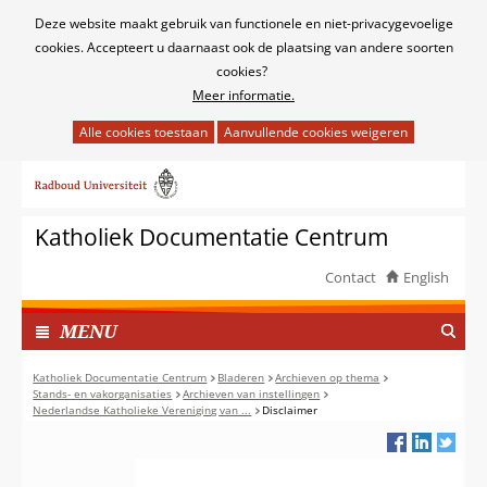
Cookies
Deze website maakt gebruik van functionele en niet-privacygevoelige
toestaan?
cookies. Accepteert u daarnaast ook de plaatsing van andere soorten
cookies?
Meer informatie.
Hier
kan
Ga
het
naar
gebruik
de
van
Katholiek Documentatie Centrum
inhoud
cookies
op
Contact
English
deze
TOON
website
I
MENU
worden
N
toegestaan
G
Katholiek Documentatie Centrum
Bladeren
Archieven op thema
of
Stands- en vakorganisaties
Archieven van instellingen
E
Nederlandse Katholieke Vereniging van ...
Disclaimer
geweigerd.
K
L
A