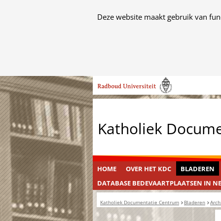
Cookies
Deze website maakt gebruik van func
toestaan?
Hier
kan
het
Ga
gebruik
naar
van
de
cookies
inhoud
op
Katholiek Docum
deze
website
worden
toegestaan
HOME
OVER HET KDC
BLADEREN
of
DATABASE BEDEVAARTPLAATSEN IN N
geweigerd.
Katholiek Documentatie Centrum
Bladeren
Arch