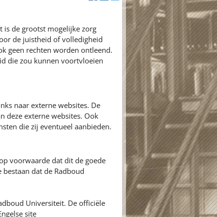
 is de grootst mogelijke zorg
or de juistheid of volledigheid
ok geen rechten worden ontleend.
id die zou kunnen voortvloeien
inks naar externe websites. De
an deze externe websites. Ook
nsten die zij eventueel aanbieden.
 op voorwaarde dat dit de goede
ie bestaan dat de Radboud
adboud Universiteit. De officiële
ngelse site