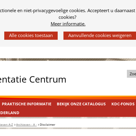
tionele en niet-privacygevoelige cookies. Accepteert u daarnaast
cookies?
Meer informatie.
Z
entatie Centrum
o
e
k
PRAKTISCHE INFORMATIE
BEKIJK ONZE CATALOGUS
KDC-FONDS
i
n
EDERLAND
d
ieven A-Z
Archieven - A -
Disclaimer
e