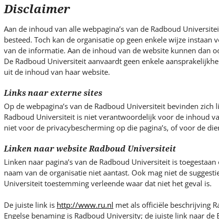
s
Disclaimer
i
t
Aan de inhoud van alle webpagina’s van de Radboud Universiteit
e
besteed. Toch kan de organisatie op geen enkele wijze instaan vo
.
van de informatie. Aan de inhoud van de website kunnen dan o
.
De Radboud Universiteit aanvaardt geen enkele aansprakelijkhe
uit de inhoud van haar website.
.
Links naar externe sites
Op de webpagina’s van de Radboud Universiteit bevinden zich l
Radboud Universiteit is niet verantwoordelijk voor de inhoud v
niet voor de privacybescherming op die pagina’s, of voor de die
Linken naar website Radboud Universiteit
Linken naar pagina’s van de Radboud Universiteit is toegestaan
naam van de organisatie niet aantast. Ook mag niet de suggest
Universiteit toestemming verleende waar dat niet het geval is.
De juiste link is
http://www.ru.nl
met als officiële beschrijving R
Engelse benaming is Radboud University; de juiste link naar de E