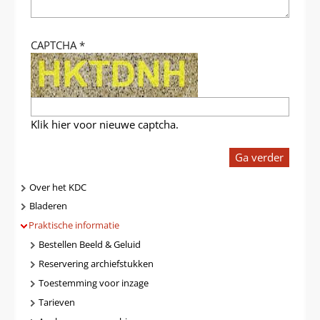
CAPTCHA
*
Klik hier voor nieuwe captcha.
Ga verder
Navigatie
Over het KDC
Bladeren
Praktische informatie
Bestellen Beeld & Geluid
Reservering archiefstukken
Toestemming voor inzage
Tarieven