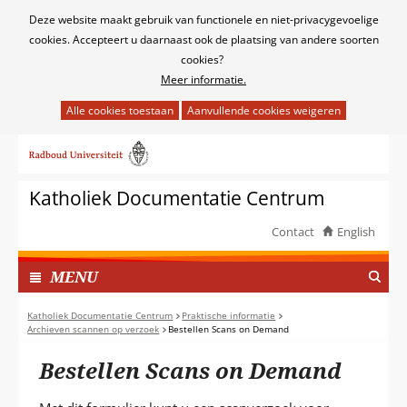
Cookies
Deze website maakt gebruik van functionele en niet-privacygevoelige
toestaan?
cookies. Accepteert u daarnaast ook de plaatsing van andere soorten
cookies?
Meer informatie.
Hier
kan
Ga
het
naar
gebruik
de
van
Katholiek Documentatie Centrum
inhoud
cookies
op
Contact
English
deze
TOON
website
I
MENU
worden
N
toegestaan
G
Katholiek Documentatie Centrum
Praktische informatie
of
Archieven scannen op verzoek
Bestellen Scans on Demand
E
geweigerd.
K
Bestellen Scans on Demand
L
A