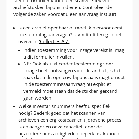
Met dit formulier kunt u een scanverzoek voor
P
T
archiefstukken bij ons indienen. Controleer de
volgende zaken voordat u een aanvraag instuurt:
Is een archief openbaar of moet ik hiervoor eerst
toestemming aanvragen? U vindt dit terug in het
overzicht
'Collecties A-Z'
.
Indien toestemming voor inzage vereist is, mag
u
dit formulier
invullen.
NB: Ook als u al eerder toestemming voor
inzage heeft ontvangen voor dit archief, is het
zaak dat u dit opnieuw bij ons aanvraagt omdat
in de toestemmingsaanvraag nu expliciet
vermeld moet staan dat de stukken gescand
gaan worden.
Welke inventarisnummers heeft u specifiek
nodig? Bedenk goed dat het scannen van
archieven een erg kostbaar en tijdrovend proces
is en aangezien onze capaciteit door de
bijzondere omstandigheden beperkt is, kunnen