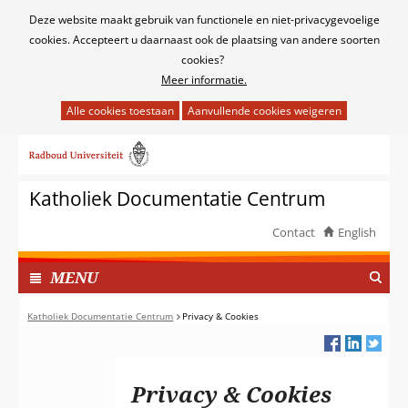
Cookies
Deze website maakt gebruik van functionele en niet-privacygevoelige
toestaan?
cookies. Accepteert u daarnaast ook de plaatsing van andere soorten
cookies?
Meer informatie.
Hier
kan
Ga
het
naar
gebruik
de
van
Katholiek Documentatie Centrum
inhoud
cookies
op
Contact
English
deze
TOON
website
I
MENU
worden
N
toegestaan
G
Katholiek Documentatie Centrum
Privacy & Cookies
of
E
geweigerd.
K
L
Privacy & Cookies
A