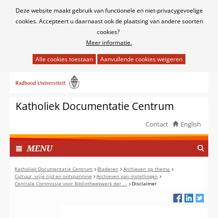
Cookies
Deze website maakt gebruik van functionele en niet-privacygevoelige
toestaan?
cookies. Accepteert u daarnaast ook de plaatsing van andere soorten
cookies?
Meer informatie.
Hier
kan
Ga
het
naar
gebruik
de
van
Katholiek Documentatie Centrum
inhoud
cookies
op
Contact
English
deze
TOON
website
I
MENU
worden
N
toegestaan
G
Katholiek Documentatie Centrum
Bladeren
Archieven op thema
of
Cultuur, vrije tijd en ontspanning
Archieven van instellingen
E
Centrale Commissie voor Bibliotheekwerk der ...
Disclaimer
geweigerd.
K
L
A