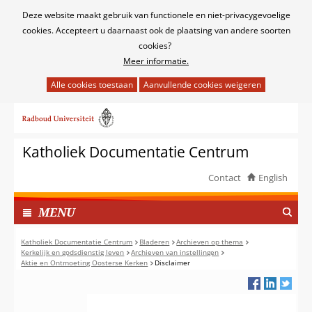
Cookies
Deze website maakt gebruik van functionele en niet-privacygevoelige
toestaan?
cookies. Accepteert u daarnaast ook de plaatsing van andere soorten
cookies?
Meer informatie.
Hier
kan
Ga
het
naar
gebruik
de
van
Katholiek Documentatie Centrum
inhoud
cookies
op
Contact
English
deze
TOON
website
I
MENU
worden
N
toegestaan
G
Katholiek Documentatie Centrum
Bladeren
Archieven op thema
of
Kerkelijk en godsdienstig leven
Archieven van instellingen
E
Aktie en Ontmoeting Oosterse Kerken
Disclaimer
geweigerd.
K
L
A