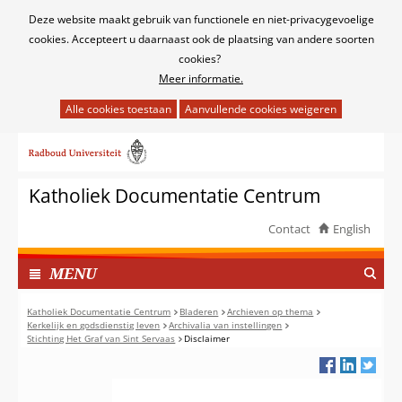
Cookies
Deze website maakt gebruik van functionele en niet-privacygevoelige
toestaan?
cookies. Accepteert u daarnaast ook de plaatsing van andere soorten
cookies?
Meer informatie.
Hier
kan
Ga
het
naar
gebruik
de
van
Katholiek Documentatie Centrum
inhoud
cookies
op
Contact
English
deze
TOON
website
I
MENU
worden
N
toegestaan
G
Katholiek Documentatie Centrum
Bladeren
Archieven op thema
of
Kerkelijk en godsdienstig leven
Archivalia van instellingen
E
Stichting Het Graf van Sint Servaas
Disclaimer
geweigerd.
K
L
A