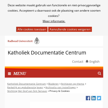
Cookies
Deze website maakt gebruik van functionele en niet-privacygevoelige
toestaan?
cookies. Accepteert u daarnaast ook de plaatsing van andere soorten
cookies?
Meer informatie.
Hier
kan
Ga
het
naar
gebruik
de
van
Katholiek Documentatie Centrum
inhoud
cookies
op
Contact
English
deze
TOON
website
I
MENU
worden
N
toegestaan
G
Katholiek Documentatie Centrum
Bladeren
Archieven op thema
of
Kerkelijk en godsdienstig leven
Archivalia van instellingen
E
Stichting Het Graf van Sint Servaas
Privacy & Cookies
geweigerd.
K
L
A