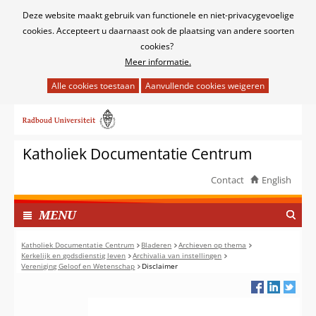
Cookies
Deze website maakt gebruik van functionele en niet-privacygevoelige
toestaan?
cookies. Accepteert u daarnaast ook de plaatsing van andere soorten
cookies?
Meer informatie.
Hier
kan
Ga
het
naar
gebruik
de
van
Katholiek Documentatie Centrum
inhoud
cookies
op
Contact
English
deze
TOON
website
I
MENU
worden
N
toegestaan
G
Katholiek Documentatie Centrum
Bladeren
Archieven op thema
of
Kerkelijk en godsdienstig leven
Archivalia van instellingen
E
Vereniging Geloof en Wetenschap
Disclaimer
geweigerd.
K
L
A