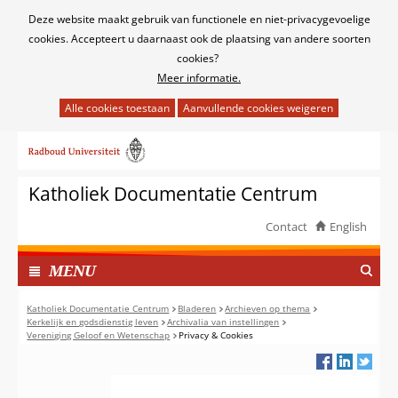
Cookies
Deze website maakt gebruik van functionele en niet-privacygevoelige
toestaan?
cookies. Accepteert u daarnaast ook de plaatsing van andere soorten
cookies?
Meer informatie.
Hier
kan
Ga
het
naar
gebruik
de
van
Katholiek Documentatie Centrum
inhoud
cookies
op
Contact
English
deze
TOON
website
I
MENU
worden
N
toegestaan
G
Katholiek Documentatie Centrum
Bladeren
Archieven op thema
of
Kerkelijk en godsdienstig leven
Archivalia van instellingen
E
Vereniging Geloof en Wetenschap
Privacy & Cookies
geweigerd.
K
L
A