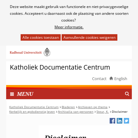
Cookies
Deze website maakt gebruik van functionele en niet-privacygevoelige
toestaan?
cookies. Accepteert u daarnaast ook de plaatsing van andere soorten
cookies?
Meer informatie.
Hier
kan
Ga
het
naar
gebruik
de
van
Katholiek Documentatie Centrum
inhoud
cookies
op
Contact
English
deze
TOON
website
I
MENU
worden
N
toegestaan
G
Katholiek Documentatie Centrum
Bladeren
Archieven op thema
of
Kerkelijk en godsdienstig leven
Archivalia van personen
Steur, K.
Disclaimer
E
geweigerd.
K
L
A
Disclaimer