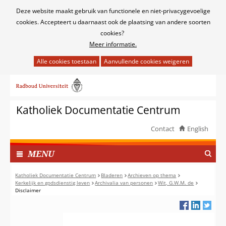
Cookies
Deze website maakt gebruik van functionele en niet-privacygevoelige
toestaan?
cookies. Accepteert u daarnaast ook de plaatsing van andere soorten
cookies?
Meer informatie.
Hier
kan
Ga
het
naar
gebruik
de
van
Katholiek Documentatie Centrum
inhoud
cookies
op
Contact
English
deze
TOON
website
I
MENU
worden
N
toegestaan
G
Katholiek Documentatie Centrum
Bladeren
Archieven op thema
of
Kerkelijk en godsdienstig leven
Archivalia van personen
Wit, G.W.M. de
E
Disclaimer
geweigerd.
K
L
A