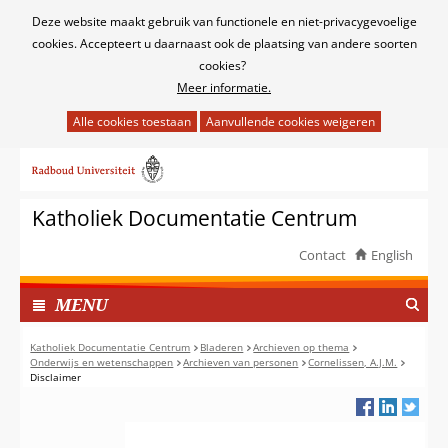
Cookies
Deze website maakt gebruik van functionele en niet-privacygevoelige
toestaan?
cookies. Accepteert u daarnaast ook de plaatsing van andere soorten
cookies?
Meer informatie.
Hier
kan
Ga
het
naar
gebruik
de
van
Katholiek Documentatie Centrum
inhoud
cookies
op
Contact
English
deze
TOON
website
I
MENU
worden
N
toegestaan
G
Katholiek Documentatie Centrum
Bladeren
Archieven op thema
of
Onderwijs en wetenschappen
Archieven van personen
Cornelissen, A.J.M.
E
Disclaimer
geweigerd.
K
L
A