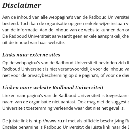
s
Disclaimer
i
t
Aan de inhoud van alle webpagina’s van de Radboud Universiteit
e
besteed. Toch kan de organisatie op geen enkele wijze instaan vo
.
van de informatie. Aan de inhoud van de website kunnen dan o
.
De Radboud Universiteit aanvaardt geen enkele aansprakelijkhe
uit de inhoud van haar website.
.
Links naar externe sites
Op de webpagina’s van de Radboud Universiteit bevinden zich l
Radboud Universiteit is niet verantwoordelijk voor de inhoud v
niet voor de privacybescherming op die pagina’s, of voor de die
Linken naar website Radboud Universiteit
Linken naar pagina’s van de Radboud Universiteit is toegestaan
naam van de organisatie niet aantast. Ook mag niet de suggest
Universiteit toestemming verleende waar dat niet het geval is.
De juiste link is
http://www.ru.nl
met als officiële beschrijving R
Engelse benaming is Radboud University; de juiste link naar de E