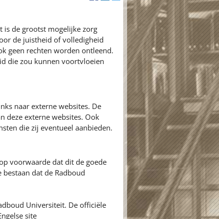
 is de grootst mogelijke zorg
or de juistheid of volledigheid
ok geen rechten worden ontleend.
id die zou kunnen voortvloeien
inks naar externe websites. De
an deze externe websites. Ook
nsten die zij eventueel aanbieden.
 op voorwaarde dat dit de goede
ie bestaan dat de Radboud
adboud Universiteit. De officiële
ngelse site