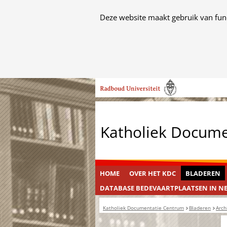
Cookies
Deze website maakt gebruik van func
toestaan?
Hier
kan
het
Ga
gebruik
naar
van
de
cookies
inhoud
op
Katholiek Docum
deze
website
worden
toegestaan
HOME
OVER HET KDC
BLADEREN
of
DATABASE BEDEVAARTPLAATSEN IN N
geweigerd.
Katholiek Documentatie Centrum
Bladeren
Arch