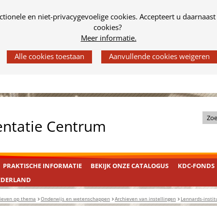
tionele en niet-privacygevoelige cookies. Accepteert u daarnaast
cookies?
Meer informatie.
Z
entatie Centrum
o
e
k
PRAKTISCHE INFORMATIE
BEKIJK ONZE CATALOGUS
KDC-FONDS
i
n
EDERLAND
d
ieven op thema
Onderwijs en wetenschappen
Archieven van instellingen
Lennards-instit
e