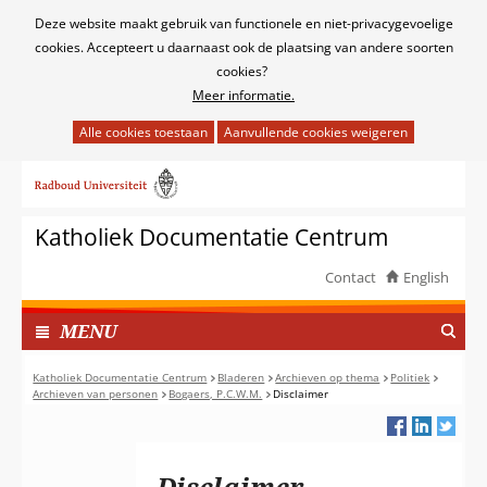
Cookies
Deze website maakt gebruik van functionele en niet-privacygevoelige
toestaan?
cookies. Accepteert u daarnaast ook de plaatsing van andere soorten
cookies?
Meer informatie.
Hier
kan
Ga
het
naar
gebruik
de
van
Katholiek Documentatie Centrum
inhoud
cookies
op
Contact
English
deze
TOON
website
I
MENU
worden
N
toegestaan
G
Katholiek Documentatie Centrum
Bladeren
Archieven op thema
Politiek
of
Archieven van personen
Bogaers, P.C.W.M.
Disclaimer
E
geweigerd.
K
L
A
Disclaimer