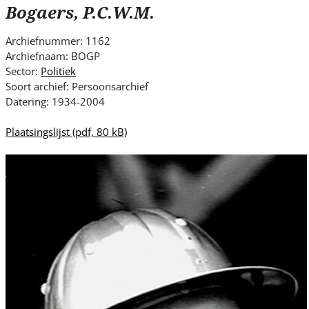
s
Bogaers, P.C.W.M.
i
t
Archiefnummer: 1162
e
Archiefnaam: BOGP
.
Sector:
Politiek
.
Soort archief: Persoonsarchief
Datering: 1934-2004
.
Plaatsingslijst
(pdf, 80 kB)