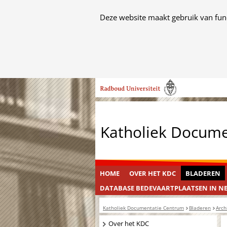
Cookies
Deze website maakt gebruik van func
toestaan?
Hier
kan
het
Ga
gebruik
naar
van
de
cookies
inhoud
op
Katholiek Docum
deze
website
worden
toegestaan
HOME
OVER HET KDC
BLADEREN
of
DATABASE BEDEVAARTPLAATSEN IN N
geweigerd.
Katholiek Documentatie Centrum
Bladeren
Arch
Navigatie
Over het KDC