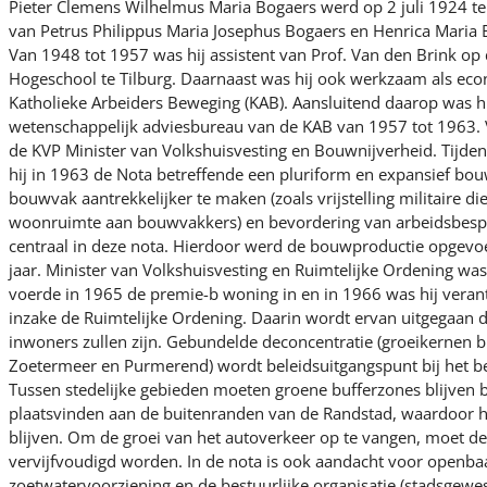
Pieter Clemens Wilhelmus Maria Bogaers werd op 2 juli 1924 te 
van Petrus Philippus Maria Josephus Bogaers en Henrica Maria 
Van 1948 tot 1957 was hij assistent van Prof. Van den Brink o
Hogeschool te Tilburg. Daarnaast was hij ook werkzaam als eco
Katholieke Arbeiders Beweging (KAB). Aansluitend daarop was hi
wetenschappelijk adviesbureau van de KAB van 1957 tot 1963. 
de KVP Minister van Volkshuisvesting en Bouwnijverheid. Tijdens
hij in 1963 de Nota betreffende een pluriform en expansief bo
bouwvak aantrekkelijker te maken (zoals vrijstelling militaire di
woonruimte aan bouwvakkers) en bevordering van arbeidsbes
centraal in deze nota. Hierdoor werd de bouwproductie opgevo
jaar. Minister van Volkshuisvesting en Ruimtelijke Ordening wa
voerde in 1965 de premie-b woning in en in 1966 was hij vera
inzake de Ruimtelijke Ordening. Daarin wordt ervan uitgegaan d
inwoners zullen zijn. Gebundelde deconcentratie (groeikernen bu
Zoetermeer en Purmerend) wordt beleidsuitgangspunt bij het be
Tussen stedelijke gebieden moeten groene bufferzones blijven b
plaatsvinden aan de buitenranden van de Randstad, waardoor h
blijven. Om de groei van het autoverkeer op te vangen, moet de
vervijfvoudigd worden. In de nota is ook aandacht voor openbaa
zoetwatervoorziening en de bestuurlijke organisatie (stadsgewes