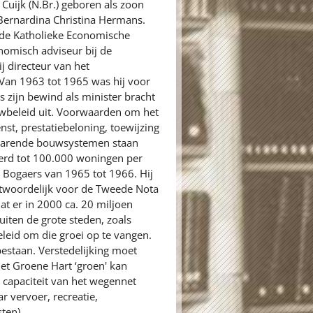
Cuijk (N.Br.) geboren als zoon
Bernardina Christina Hermans.
p de Katholieke Economische
nomisch adviseur bij de
j directeur van het
Van 1963 tot 1965 was hij voor
 zijn bewind als minister bracht
uwbeleid uit. Voorwaarden om het
enst, prestatiebeloning, toewijzing
parende bouwsystemen staan
erd tot 100.000 woningen per
s Bogaers van 1965 tot 1966. Hij
ntwoordelijk voor de Tweede Nota
at er in 2000 ca. 20 miljoen
iten de grote steden, zoals
leid om die groei op te vangen.
estaan. Verstedelijking moet
et Groene Hart ‘groen' kan
 capaciteit van het wegennet
r vervoer, recreatie,
ten).