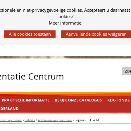
tionele en niet-privacygevoelige cookies. Accepteert u daarnaast
cookies?
Meer informatie.
Z
entatie Centrum
o
e
k
PRAKTISCHE INFORMATIE
BEKIJK ONZE CATALOGUS
KDC-FONDS
i
n
EDERLAND
d
ieven op thema
Politiek
Archieven van personen
Bogaers, P.C.W.M.
e