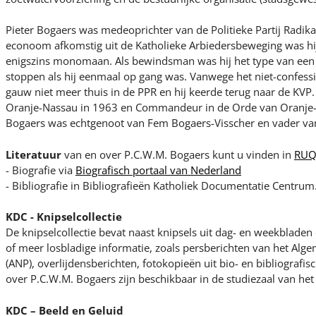
Pieter Bogaers was medeoprichter van de Politieke Partij Radikal
econoom afkomstig uit de Katholieke Arbiedersbeweging was h
enigszins monomaan. Als bewindsman was hij het type van een
stoppen als hij eenmaal op gang was. Vanwege het niet-confessio
gauw niet meer thuis in de PPR en hij keerde terug naar de KVP.
Oranje-Nassau in 1963 en Commandeur in de Orde van Oranje
Bogaers was echtgenoot van Fem Bogaers-Visscher en vader van
Literatuur
van en over P.C.W.M. Bogaers kunt u vinden in
RUQ
- Biografie via
Biografisch portaal van Nederland
- Bibliografie in Bibliografieën Katholiek Documentatie Centrum
KDC - Knipselcollectie
De knipselcollectie bevat naast knipsels uit dag- en weekblade
of meer losbladige informatie, zoals persberichten van het Al
(ANP), overlijdensberichten, fotokopieën uit bio- en bibliografi
over P.C.W.M. Bogaers zijn beschikbaar in de studiezaal van het
KDC – Beeld en Geluid