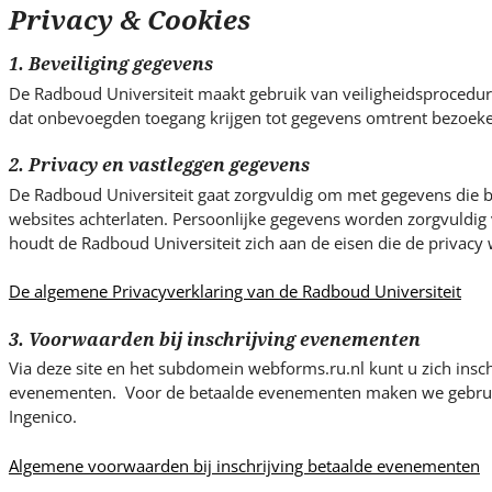
s
Privacy & Cookies
i
t
1. Beveiliging gegevens
e
De Radboud Universiteit maakt gebruik van veiligheidsproced
.
dat onbevoegden toegang krijgen tot gegevens omtrent bezoeke
.
.
2. Privacy en vastleggen gegevens
De Radboud Universiteit gaat zorgvuldig om met gegevens die be
websites achterlaten. Persoonlijke gegevens worden zorgvuldig v
houdt de Radboud Universiteit zich aan de eisen die de privacy w
De algemene Privacyverklaring van de Radboud Universiteit
3. Voorwaarden bij inschrijving evenementen
Via deze site en het subdomein webforms.ru.nl kunt u zich insch
evenementen. Voor de betaalde evenementen maken we gebrui
Ingenico.
Algemene voorwaarden bij inschrijving betaalde evenementen