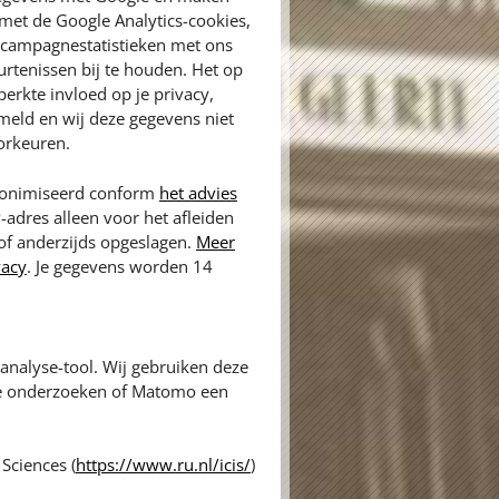
met de Google Analytics-cookies,
n campagnestatistieken met ons
rtenissen bij te houden. Het op
erkte invloed op je privacy,
meld en wij deze gegevens niet
orkeuren.
anonimiseerd conform
het advies
P-adres alleen voor het afleiden
 of anderzijds opgeslagen.
Meer
vacy
. Je gegevens worden 14
nalyse-tool. Wij gebruiken deze
te onderzoeken of Matomo een
Sciences (
https://www.ru.nl/icis/
)