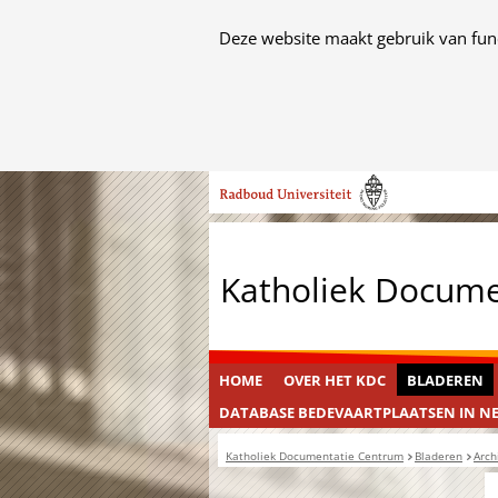
Cookies
Deze website maakt gebruik van func
toestaan?
Hier
kan
het
Ga
gebruik
naar
van
de
cookies
inhoud
op
Katholiek Docum
deze
website
worden
toegestaan
HOME
OVER HET KDC
BLADEREN
of
DATABASE BEDEVAARTPLAATSEN IN N
geweigerd.
Katholiek Documentatie Centrum
Bladeren
Arch