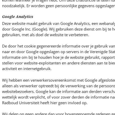
komen wanneer je vragen hebt. Om deze chatfunctie te laten fun
noodzakelijk. Er worden geen persoonlijke gegevens opgeslagen
Google Analytics
Deze website maakt gebruik van Google Analytics, een webanal
door Google Inc. (Google). Wij gebruiken deze dienst om bij te
gebruiken, met als doel de website te verbeteren.
De door het cookie gegenereerde informatie over je gebruik va
naar en door Google opgeslagen op servers in de Verenigde Sta
informatie om bij te houden hoe je de website gebruikt, rapporte
stellen voor website-exploitanten en andere diensten aan te bie
activiteit en internetgebruik.
Wij hebben een verwerkersovereenkomst met Google afgesloten,
alleen als verwerker optreedt bij de verwerking van de persoo
websitebezoekers. Google kan de informatie aan derden verscha
wettelijk wordt verplicht, of voor zover derden de informatie
Radboud Universiteit heeft hier geen invloed op.
Wij delen op geen andere dan voor bovengenoemde redenen g