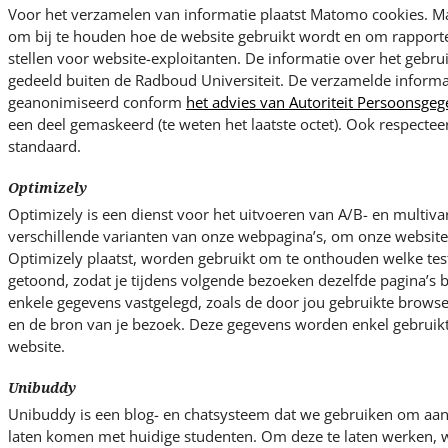
Voor het verzamelen van informatie plaatst Matomo cookies. M
om bij te houden hoe de website gebruikt wordt en om rapporten
stellen voor website-exploitanten. De informatie over het gebru
gedeeld buiten de Radboud Universiteit. De verzamelde informa
geanonimiseerd conform
het advies van Autoriteit Persoonsge
een deel gemaskeerd (te weten het laatste octet). Ook respecte
standaard.
Optimizely
Optimizely is een dienst voor het uitvoeren van A/B- en multivari
verschillende varianten van onze webpagina’s, om onze websites
Optimizely plaatst, worden gebruikt om te onthouden welke test
getoond, zodat je tijdens volgende bezoeken dezelfde pagina’s b
enkele gegevens vastgelegd, zoals de door jou gebruikte browser
en de bron van je bezoek. Deze gegevens worden enkel gebruikt
website.
Unibuddy
Unibuddy is een blog- en chatsysteem dat we gebruiken om aan
laten komen met huidige studenten. Om deze te laten werken, w