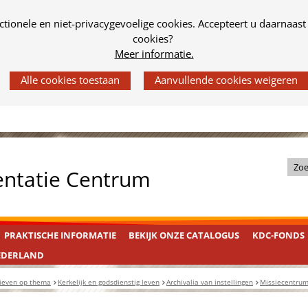
tionele en niet-privacygevoelige cookies. Accepteert u daarnaast
cookies?
Meer informatie.
Z
entatie Centrum
o
e
k
PRAKTISCHE INFORMATIE
BEKIJK ONZE CATALOGUS
KDC-FONDS
i
n
EDERLAND
d
ieven op thema
Kerkelijk en godsdienstig leven
Archivalia van instellingen
Missiecentrum
e