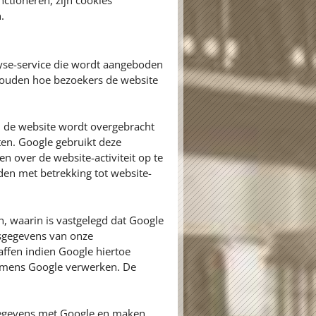
ctioneren, zijn cookies
.
yse-service die wordt aangeboden
 houden hoe bezoekers de website
n de website wordt overgebracht
ten. Google gebruikt deze
n over de website-activiteit op te
den met betrekking tot website-
 waarin is vastgelegd dat Google
nsgegevens van onze
ffen indien Google hiertoe
 namens Google verwerken. De
egevens met Google en maken