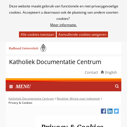
Cookies
Deze website maakt gebruik van functionele en niet-privacygevoelige
toestaan?
cookies. Accepteert u daarnaast ook de plaatsing van andere soorten
cookies?
Meer informatie.
Hier
kan
Ga
het
naar
gebruik
de
van
Katholiek Documentatie Centrum
inhoud
cookies
op
Contact
English
deze
TOON
website
I
MENU
worden
N
toegestaan
G
Katholiek Documentatie Centrum
Reisblog: Missie naar Indonesië
of
Privacy & Cookies
E
geweigerd.
K
L
A
Privacy & Cookies