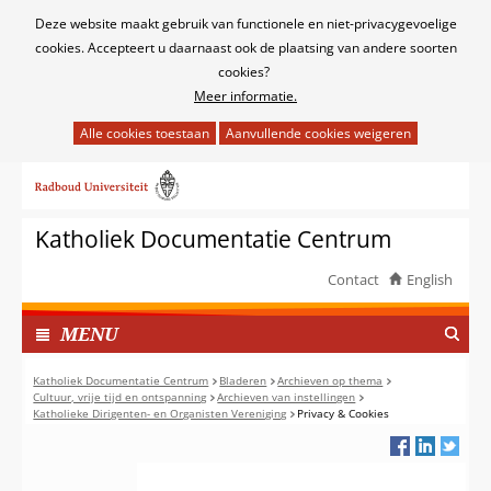
Cookies
Deze website maakt gebruik van functionele en niet-privacygevoelige
toestaan?
cookies. Accepteert u daarnaast ook de plaatsing van andere soorten
cookies?
Meer informatie.
Hier
kan
Ga
het
naar
gebruik
de
van
Katholiek Documentatie Centrum
inhoud
cookies
op
Contact
English
deze
TOON
website
I
MENU
worden
N
toegestaan
G
Katholiek Documentatie Centrum
Bladeren
Archieven op thema
of
Cultuur, vrije tijd en ontspanning
Archieven van instellingen
E
Katholieke Dirigenten- en Organisten Vereniging
Privacy & Cookies
geweigerd.
K
L
A