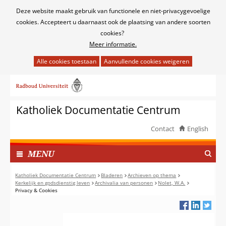
Cookies
Deze website maakt gebruik van functionele en niet-privacygevoelige
toestaan?
cookies. Accepteert u daarnaast ook de plaatsing van andere soorten
cookies?
Meer informatie.
Hier
kan
Ga
het
naar
gebruik
de
van
Katholiek Documentatie Centrum
inhoud
cookies
op
Contact
English
deze
TOON
website
I
MENU
worden
N
toegestaan
G
Katholiek Documentatie Centrum
Bladeren
Archieven op thema
of
Kerkelijk en godsdienstig leven
Archivalia van personen
Nolet, W.A.
E
Privacy & Cookies
geweigerd.
K
L
A