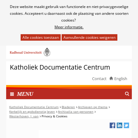
Cookies
Deze website maakt gebruik van functionele en niet-privacygevoelige
toestaan?
cookies. Accepteert u daarnaast ook de plaatsing van andere soorten
cookies?
Meer informatie.
Hier
kan
Ga
het
naar
gebruik
de
van
Katholiek Documentatie Centrum
inhoud
cookies
op
Contact
English
deze
TOON
website
I
MENU
worden
N
toegestaan
G
Katholiek Documentatie Centrum
Bladeren
Archieven op thema
of
Kerkelijk en godsdienstig leven
Archivalia van personen
E
Westerhoven, J. van
Privacy & Cookies
geweigerd.
K
L
A