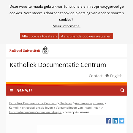
Cookies
Deze website maakt gebruik van functionele en niet-privacygevoelige
toestaan?
cookies. Accepteert u daarnaast ook de plaatsing van andere soorten
cookies?
Meer informatie.
Hier
kan
Ga
het
naar
gebruik
de
van
Katholiek Documentatie Centrum
inhoud
cookies
op
Contact
English
deze
TOON
website
I
MENU
worden
N
toegestaan
G
Katholiek Documentatie Centrum
Bladeren
Archieven op thema
of
Kerkelijk en godsdienstig leven
Verzamelingen van instellingen
E
Informatiecentrum Vrouw en Liturgie
Privacy & Cookies
geweigerd.
K
L
A