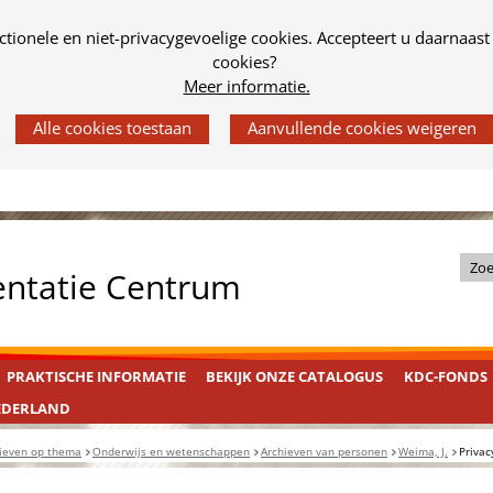
tionele en niet-privacygevoelige cookies. Accepteert u daarnaast
cookies?
Meer informatie.
Z
entatie Centrum
o
e
k
PRAKTISCHE INFORMATIE
BEKIJK ONZE CATALOGUS
KDC-FONDS
i
n
EDERLAND
d
ieven op thema
Onderwijs en wetenschappen
Archieven van personen
Weima, J.
Privac
e