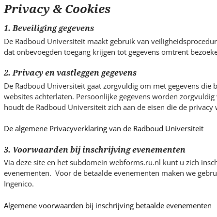
s
Privacy & Cookies
i
t
1. Beveiliging gegevens
e
De Radboud Universiteit maakt gebruik van veiligheidsproced
.
dat onbevoegden toegang krijgen tot gegevens omtrent bezoeke
.
.
2. Privacy en vastleggen gegevens
De Radboud Universiteit gaat zorgvuldig om met gegevens die be
websites achterlaten. Persoonlijke gegevens worden zorgvuldig v
houdt de Radboud Universiteit zich aan de eisen die de privacy w
De algemene Privacyverklaring van de Radboud Universiteit
3. Voorwaarden bij inschrijving evenementen
Via deze site en het subdomein webforms.ru.nl kunt u zich insch
evenementen. Voor de betaalde evenementen maken we gebrui
Ingenico.
Algemene voorwaarden bij inschrijving betaalde evenementen