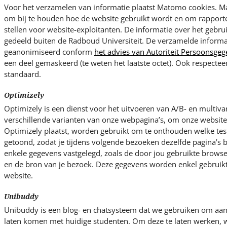
Voor het verzamelen van informatie plaatst Matomo cookies. M
om bij te houden hoe de website gebruikt wordt en om rapporten
stellen voor website-exploitanten. De informatie over het gebru
gedeeld buiten de Radboud Universiteit. De verzamelde informa
geanonimiseerd conform
het advies van Autoriteit Persoonsge
een deel gemaskeerd (te weten het laatste octet). Ook respecte
standaard.
Optimizely
Optimizely is een dienst voor het uitvoeren van A/B- en multivari
verschillende varianten van onze webpagina’s, om onze websites
Optimizely plaatst, worden gebruikt om te onthouden welke test
getoond, zodat je tijdens volgende bezoeken dezelfde pagina’s b
enkele gegevens vastgelegd, zoals de door jou gebruikte browser
en de bron van je bezoek. Deze gegevens worden enkel gebruikt
website.
Unibuddy
Unibuddy is een blog- en chatsysteem dat we gebruiken om aan
laten komen met huidige studenten. Om deze te laten werken, w