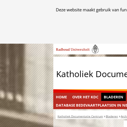
Cookies
Deze website maakt gebruik van func
toestaan?
Hier
kan
het
Ga
gebruik
naar
van
de
cookies
inhoud
op
Katholiek Docum
deze
website
worden
toegestaan
HOME
OVER HET KDC
BLADEREN
of
DATABASE BEDEVAARTPLAATSEN IN N
geweigerd.
Katholiek Documentatie Centrum
Bladeren
Arch