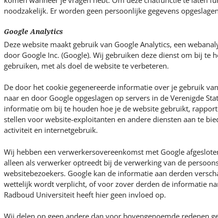
komen wanneer je vragen hebt. Om deze chatfunctie te laten fun
noodzakelijk. Er worden geen persoonlijke gegevens opgeslagen
Google Analytics
Deze website maakt gebruik van Google Analytics, een webanal
door Google Inc. (Google). Wij gebruiken deze dienst om bij te
gebruiken, met als doel de website te verbeteren.
De door het cookie gegenereerde informatie over je gebruik va
naar en door Google opgeslagen op servers in de Verenigde Sta
informatie om bij te houden hoe je de website gebruikt, rapporte
stellen voor website-exploitanten en andere diensten aan te bie
activiteit en internetgebruik.
Wij hebben een verwerkersovereenkomst met Google afgesloten,
alleen als verwerker optreedt bij de verwerking van de persoo
websitebezoekers. Google kan de informatie aan derden verscha
wettelijk wordt verplicht, of voor zover derden de informatie
Radboud Universiteit heeft hier geen invloed op.
Wij delen op geen andere dan voor bovengenoemde redenen g