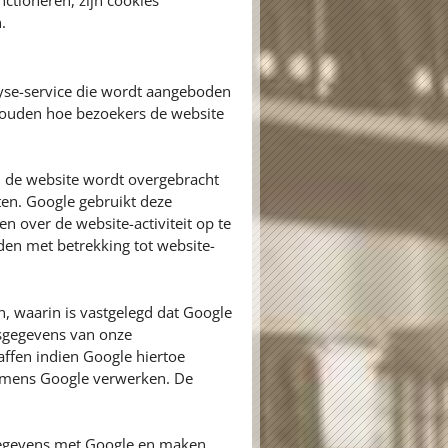
ctioneren, zijn cookies
.
yse-service die wordt aangeboden
 houden hoe bezoekers de website
n de website wordt overgebracht
ten. Google gebruikt deze
n over de website-activiteit op te
den met betrekking tot website-
 waarin is vastgelegd dat Google
nsgegevens van onze
ffen indien Google hiertoe
 namens Google verwerken. De
egevens met Google en maken