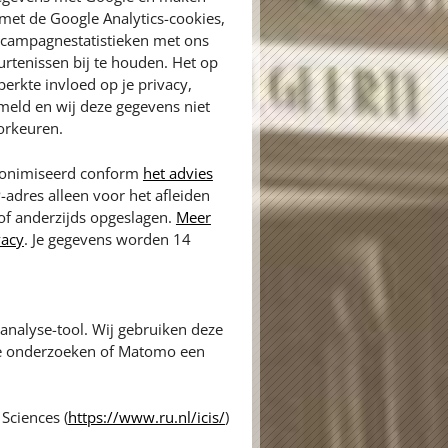
met de Google Analytics-cookies,
n campagnestatistieken met ons
rtenissen bij te houden. Het op
erkte invloed op je privacy,
meld en wij deze gegevens niet
orkeuren.
anonimiseerd conform
het advies
P-adres alleen voor het afleiden
 of anderzijds opgeslagen.
Meer
vacy
. Je gegevens worden 14
nalyse-tool. Wij gebruiken deze
te onderzoeken of Matomo een
Sciences (
https://www.ru.nl/icis/
)