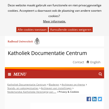
Cookies
Deze website maakt gebruik van functionele en niet-privacygevoelige
toestaan?
cookies. Accepteert u daarnaast ook de plaatsing van andere soorten
cookies?
Meer informatie.
Hier
kan
Ga
het
naar
gebruik
de
van
Katholiek Documentatie Centrum
inhoud
cookies
op
Contact
English
deze
TOON
website
I
MENU
worden
N
toegestaan
G
Katholiek Documentatie Centrum
Bladeren
Archieven op thema
of
Stands- en vakorganisaties
Archieven van instellingen
E
Nederlandse Katholieke Vereniging van ...
Privacy & Cookies
geweigerd.
K
L
A