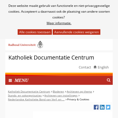
Cookies
Deze website maakt gebruik van functionele en niet-privacygevoelige
toestaan?
cookies. Accepteert u daarnaast ook de plaatsing van andere soorten
cookies?
Meer informatie.
Hier
kan
Ga
het
naar
gebruik
de
van
Katholiek Documentatie Centrum
inhoud
cookies
op
Contact
English
deze
TOON
website
I
MENU
worden
N
toegestaan
G
Katholiek Documentatie Centrum
Bladeren
Archieven op thema
of
Stands- en vakorganisaties
Archieven van instellingen
E
Nederlandse Katholieke Bond van Verf- en ...
Privacy & Cookies
geweigerd.
K
L
A