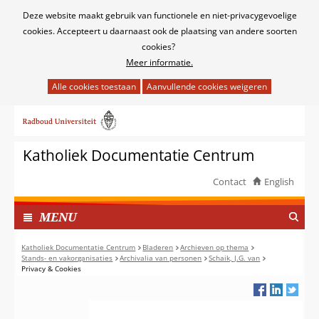
Cookies
Deze website maakt gebruik van functionele en niet-privacygevoelige
toestaan?
cookies. Accepteert u daarnaast ook de plaatsing van andere soorten
cookies?
Meer informatie.
Hier
kan
Ga
het
naar
gebruik
de
van
Katholiek Documentatie Centrum
inhoud
cookies
op
Contact
English
deze
TOON
website
I
MENU
worden
N
toegestaan
G
Katholiek Documentatie Centrum
Bladeren
Archieven op thema
of
Stands- en vakorganisaties
Archivalia van personen
Schaik, J.G. van
E
Privacy & Cookies
geweigerd.
K
L
A