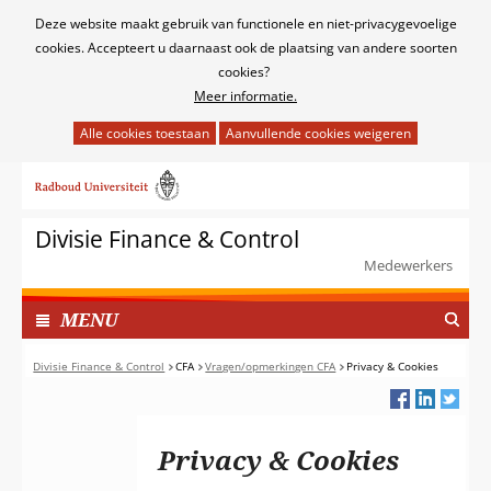
Cookies
Deze website maakt gebruik van functionele en niet-privacygevoelige
toestaan?
cookies. Accepteert u daarnaast ook de plaatsing van andere soorten
cookies?
Meer informatie.
Hier
kan
Ga
het
naar
gebruik
de
van
Divisie Finance & Control
inhoud
cookies
Medewerkers
op
deze
TOON
I
MENU
website
N
worden
G
Divisie Finance & Control
CFA
Vragen/opmerkingen CFA
Privacy & Cookies
toegestaan
E
of
K
geweigerd.
L
Privacy & Cookies
A
P