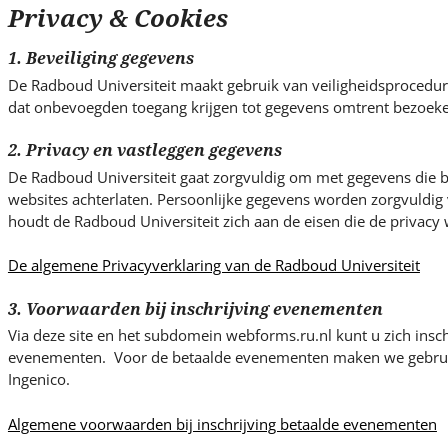
s
Privacy & Cookies
i
t
1. Beveiliging gegevens
e
De Radboud Universiteit maakt gebruik van veiligheidsproced
.
dat onbevoegden toegang krijgen tot gegevens omtrent bezoeke
.
.
2. Privacy en vastleggen gegevens
De Radboud Universiteit gaat zorgvuldig om met gegevens die be
websites achterlaten. Persoonlijke gegevens worden zorgvuldig v
houdt de Radboud Universiteit zich aan de eisen die de privacy w
De algemene Privacyverklaring van de Radboud Universiteit
3. Voorwaarden bij inschrijving evenementen
Via deze site en het subdomein webforms.ru.nl kunt u zich insch
evenementen. Voor de betaalde evenementen maken we gebrui
Ingenico.
Algemene voorwaarden bij inschrijving betaalde evenementen