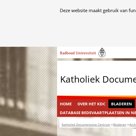
Cookies
Deze website maakt gebruik van func
toestaan?
Hier
kan
het
Ga
gebruik
naar
van
de
cookies
inhoud
op
Katholiek Docum
deze
website
worden
toegestaan
HOME
OVER HET KDC
BLADEREN
of
DATABASE BEDEVAARTPLAATSEN IN N
geweigerd.
Katholiek Documentatie Centrum
Bladeren
Arch