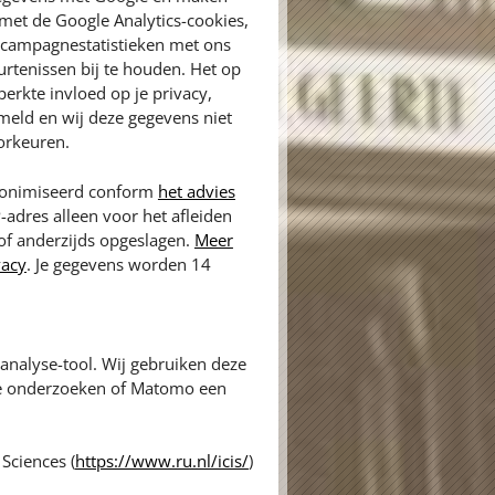
met de Google Analytics-cookies,
n campagnestatistieken met ons
rtenissen bij te houden. Het op
erkte invloed op je privacy,
meld en wij deze gegevens niet
orkeuren.
anonimiseerd conform
het advies
P-adres alleen voor het afleiden
 of anderzijds opgeslagen.
Meer
vacy
. Je gegevens worden 14
nalyse-tool. Wij gebruiken deze
te onderzoeken of Matomo een
Sciences (
https://www.ru.nl/icis/
)