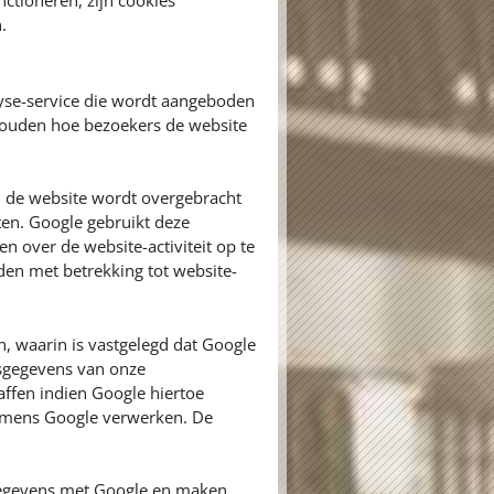
ctioneren, zijn cookies
.
yse-service die wordt aangeboden
 houden hoe bezoekers de website
n de website wordt overgebracht
ten. Google gebruikt deze
n over de website-activiteit op te
den met betrekking tot website-
 waarin is vastgelegd dat Google
nsgegevens van onze
ffen indien Google hiertoe
 namens Google verwerken. De
egevens met Google en maken