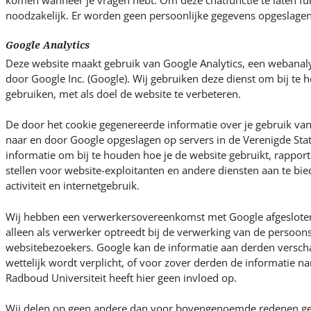
komen wanneer je vragen hebt. Om deze chatfunctie te laten fun
noodzakelijk. Er worden geen persoonlijke gegevens opgeslagen
Google Analytics
Deze website maakt gebruik van Google Analytics, een webanal
door Google Inc. (Google). Wij gebruiken deze dienst om bij te
gebruiken, met als doel de website te verbeteren.
De door het cookie gegenereerde informatie over je gebruik va
naar en door Google opgeslagen op servers in de Verenigde Sta
informatie om bij te houden hoe je de website gebruikt, rapporte
stellen voor website-exploitanten en andere diensten aan te bie
activiteit en internetgebruik.
Wij hebben een verwerkersovereenkomst met Google afgesloten,
alleen als verwerker optreedt bij de verwerking van de persoo
websitebezoekers. Google kan de informatie aan derden verscha
wettelijk wordt verplicht, of voor zover derden de informatie
Radboud Universiteit heeft hier geen invloed op.
Wij delen op geen andere dan voor bovengenoemde redenen g