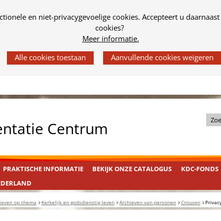
tionele en niet-privacygevoelige cookies. Accepteert u daarnaast
cookies?
Meer informatie.
Z
entatie Centrum
o
e
k
PRAKTISCHE INFORMATIE
BEKIJK ONZE CATALOGUS
KDC-FONDS
i
n
EDERLAND
d
ieven op thema
Kerkelijk en godsdienstig leven
Archieven van personen
Crousen
Privac
e