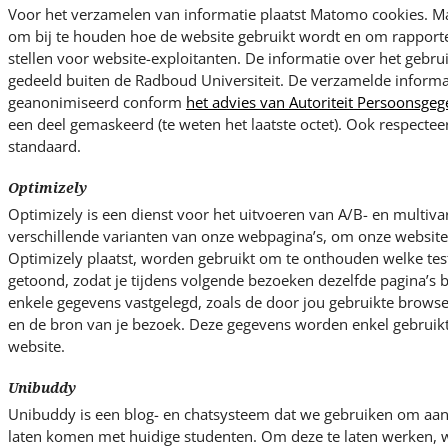
Voor het verzamelen van informatie plaatst Matomo cookies. M
om bij te houden hoe de website gebruikt wordt en om rapporten
stellen voor website-exploitanten. De informatie over het gebru
gedeeld buiten de Radboud Universiteit. De verzamelde informa
geanonimiseerd conform
het advies van Autoriteit Persoonsge
een deel gemaskeerd (te weten het laatste octet). Ook respecte
standaard.
Optimizely
Optimizely is een dienst voor het uitvoeren van A/B- en multivari
verschillende varianten van onze webpagina’s, om onze websites
Optimizely plaatst, worden gebruikt om te onthouden welke test
getoond, zodat je tijdens volgende bezoeken dezelfde pagina’s b
enkele gegevens vastgelegd, zoals de door jou gebruikte browser
en de bron van je bezoek. Deze gegevens worden enkel gebruikt
website.
Unibuddy
Unibuddy is een blog- en chatsysteem dat we gebruiken om aan
laten komen met huidige studenten. Om deze te laten werken, w