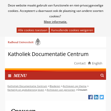
Cookies
Deze website maakt gebruik van functionele en niet-privacygevoelige
toestaan?
cookies. Accepteert u daarnaast ook de plaatsing van andere soorten
cookies?
Meer informatie.
Hier
kan
Ga
het
naar
gebruik
de
van
Katholiek Documentatie Centrum
inhoud
cookies
op
Contact
English
deze
TOON
website
I
MENU
worden
N
toegestaan
G
Katholiek Documentatie Centrum
Bladeren
Archieven op thema
of
Kerkelijk en godsdienstig leven
Archieven van personen
Crousen
E
geweigerd.
K
L
A
Crousen