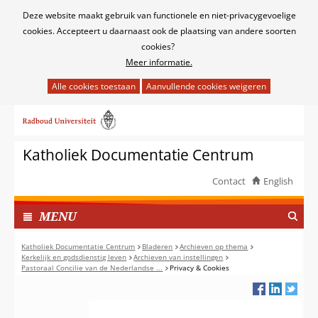
Cookies
Deze website maakt gebruik van functionele en niet-privacygevoelige
toestaan?
cookies. Accepteert u daarnaast ook de plaatsing van andere soorten
cookies?
Meer informatie.
Hier
kan
Ga
het
naar
gebruik
de
van
Katholiek Documentatie Centrum
inhoud
cookies
op
Contact
English
deze
TOON
website
I
MENU
worden
N
toegestaan
G
Katholiek Documentatie Centrum
Bladeren
Archieven op thema
of
Kerkelijk en godsdienstig leven
Archieven van instellingen
E
Pastoraal Concilie van de Nederlandse ...
Privacy & Cookies
geweigerd.
K
L
A